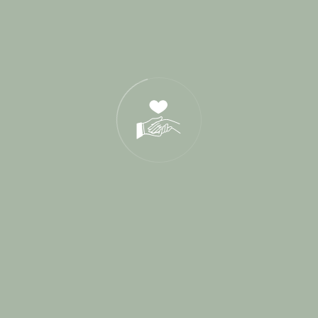
Categories
Blog
1
Cérémonie de parrainage
1
Cérémonies Laïques
114
Conseils Mariés
2
Destination Wedding
3
Interview
9