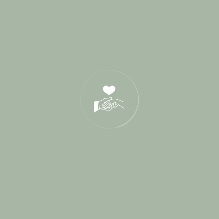
Blog
Cérémonie de parrainage
Cérémonies Laïques
Conseils Mariés
Destination Wedding
Interview
L'Amour sous toutes ses formes
Lieux de Réception
Paroles de mariés
Presse
Rituels de cérémonie
Shooting d'inspiration
Vrais Mariages
Wedding Planner