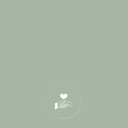
Categories
Blog
1
Cérémonie de parrainage
1
Cérémonies Laïques
114
Conseils Mariés
2
Destination Wedding
3
Interview
9
L'Amour sous toutes ses formes
5
Lieux de Réception
49