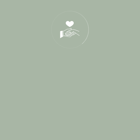
05 Déc 2024
Tags
a deux mains tenant
aumer traiteur
blog
chapelle saint bacchi
chateau val joanis
Chic Romantique
château de provence
château la beaumetane
créa receptions
cérémonie
cérémonie d'engagement
cérémonie en Provence
cérémonie laïque