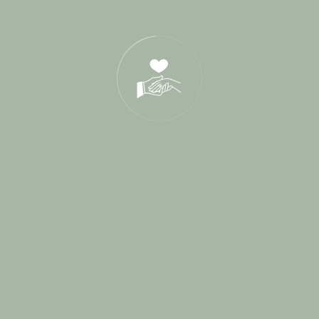
21 Oct 2025
05 Déc 2024
Tags
a deux mains tenant
aumer traiteur
blog
chapelle saint bacchi
chateau val joanis
Chic Romantique
château de provence
château la beaumetane
créa receptions
cérémonie
cérémonie d'engagement