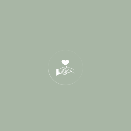
Categories
Blog
Cérémonie de parrainage
Cérémonies Laïques
Conseils Mariés
Destination Wedding
Interview
L'Amour sous toutes ses formes
Lieux de Réception
Paroles de mariés
Presse
Rituels de cérémonie
Shooting d'inspiration
Vrais Mariages
Wedding Planner