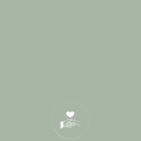
avril 2017
mars 2017
février 2017
janvier 2017
novembre 2016
octobre 2016
septembre 2016
août 2016
mai 2016
Categories
Blog
Cérémonie de parrainage
Cérémonies Laïques