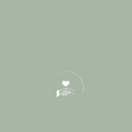
septembre 2016
août 2016
mai 2016
Categories
Blog
Cérémonie de parrainage
Cérémonies Laïques
Conseils Mariés
Destination Wedding
Interview
L'Amour sous toutes ses formes
Lieux de Réception
Paroles de mariés