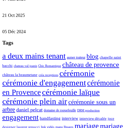
21 Oct 2025
05 Déc 2024
Tags
a deux mains tenant
blog
chapelle saint
aumer traiteur
château de provence
bacchi
chateau val joanis
Chic Romantique
cérémonie
château la beaumetane
créa receptions
cérémonie d'engagement
cérémonie
cérémonie laïque
en Provence
cérémonie plein air
cérémonie sous un
arbre
daniel pelcat
domaine de roquefeuille
DRM production
engagement
interview
handfasting
joce
interview décalée
mariage
mariage
designer
laurent renucci
link vidéo
manu llinares