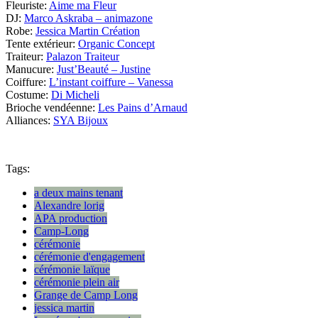
Fleuriste:
Aime ma Fleur
DJ:
Marco Askraba – animazone
Robe:
Jessica Martin Création
Tente extérieur:
Organic Concept
Traiteur:
Palazon Traiteur
Manucure:
Just’Beauté – Justine
Coiffure:
L’instant coiffure – Vanessa
Costume:
Di Micheli
Brioche vendéenne:
Les Pains d’Arnaud
Alliances:
SYA Bijoux
Tags:
a deux mains tenant
Alexandre lorig
APA production
Camp-Long
cérémonie
cérémonie d'engagement
cérémonie laïque
cérémonie plein air
Grange de Camp Long
jessica martin