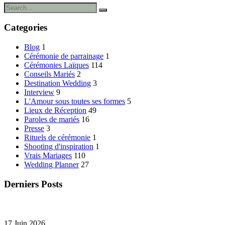
Categories
Blog
1
Cérémonie de parrainage
1
Cérémonies Laïques
114
Conseils Mariés
2
Destination Wedding
3
Interview
9
L'Amour sous toutes ses formes
5
Lieux de Réception
49
Paroles de mariés
16
Presse
3
Rituels de cérémonie
1
Shooting d'inspiration
1
Vrais Mariages
110
Wedding Planner
27
Derniers Posts
17 Juin 2026