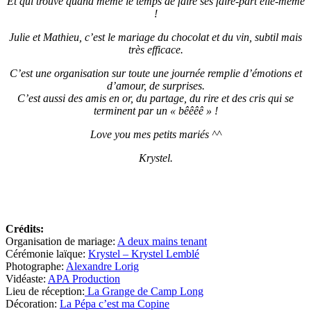
Et qui trouve quand même le temps de faire ses faire-part elle-même
!
Julie et Mathieu, c’est le mariage du chocolat et du vin, subtil mais
très efficace.
C’est une organisation sur toute une journée remplie d’émotions et
d’amour, de surprises.
C’est aussi des amis en or, du partage, du rire et des cris qui se
terminent par un « bêêêê » !
Love you mes petits mariés ^^
Krystel.
Crédits:
Organisation de mariage:
A deux mains tenant
Cérémonie laïque:
Krystel – Krystel Lemblé
Photographe:
Alexandre Lorig
Vidéaste:
APA Production
Lieu de réception:
La Grange de Camp Long
Décoration:
La Pépa c’est ma Copine