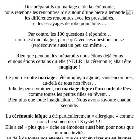
Des préparatifs du mariage et de la cérémonie,
nous retenons les rencontres rdv autour d’une bière allemande
,
les différentes rencontres avec les prestataires,
et les essayages de robe pour Julie….
Par contre, les 100 questions à répondre…
non c’est une blague, parce qu’avec ces questions on se
(re)découvre aussi un peu soi-même …
Rien que pendant les préparatifs nous étions déjà émus
et nous étions certains qu’elle (NDLR : la cérémonie) allait être
magique
!
Le jour de notre
mariage
a été unique, magique, sans encombres,
au-delà de tous nos rêves…
Julie le pense vraiment,
un mariage digne d’un conte de fées
comme toutes les petites filles en rêvent…
Bien plus que toute imagination… Nous avons savouré chaque
seconde.
La
cérémonie laïque
a été particulièrement « allergique » comme
nous l’a si bien décrit Krystel !!!!
Elle a été « plus que » riche en émotions aussi bien pour nous que
pour nos invités,
au-delà de toutes nos attentes, que ce soit
en rires ou en larmes
.