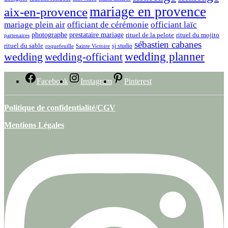
mariage en provence
aix-en-provence
mariage plein air
officiant de cérémonie
officiant laïc
photographe
prestataire mariage
rituel de la pelote
rituel du mojito
partenaires
sébastien cabanes
rituel du sable
sj studio
roquefeuille
Sainte Victoire
wedding
wedding planner
wedding-officiant
Facebook
Instagram
Pinterest
Politique de confidentialité/CGV
Mentions Légales