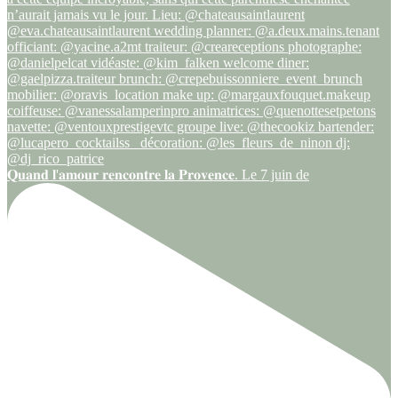
𝐐𝐮𝐚𝐧𝐝 𝐥'𝐚𝐦𝐨𝐮𝐫 𝐫𝐞𝐧𝐜𝐨𝐧𝐭𝐫𝐞 𝐥𝐚 𝐏𝐫𝐨𝐯𝐞𝐧𝐜𝐞. Le 7 juin de