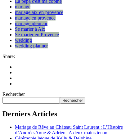
La pépa c'est ma copine
mariage
mariage aix-en-provence
mariage en provence
mariage plein air
Se marier à Aix
Se marier en Provence
wedding
wedding planner
Share:
Rechercher
Rechercher
Derniers Articles
Mariage de Rêve au Château Saint Laurent : L’Histoire
d’Andrée-Anne & Adrien | A deux mains tenant
Cérémonie laïque de Kelly & Delphine