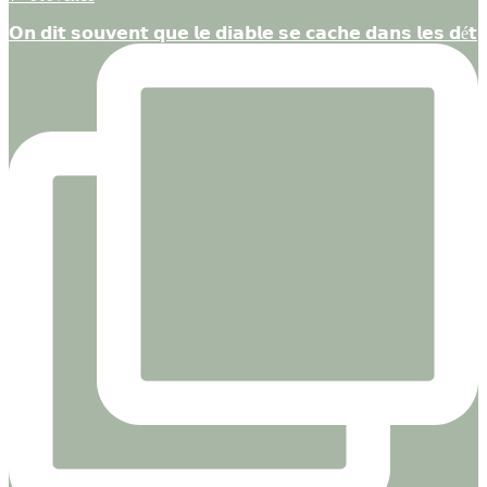
𝗢𝗻 𝗱𝗶𝘁 𝘀𝗼𝘂𝘃𝗲𝗻𝘁 𝗾𝘂𝗲 𝗹𝗲 𝗱𝗶𝗮𝗯𝗹𝗲 𝘀𝗲 𝗰𝗮𝗰𝗵𝗲 𝗱𝗮𝗻𝘀 𝗹𝗲𝘀 𝗱é𝘁