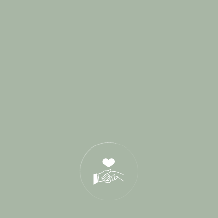
Interview
L'Amour sous toutes ses formes
Lieux de Réception
Paroles de mariés
Presse
Rituels de cérémonie
Shooting d'inspiration
Vrais Mariages
Wedding Planner
Recherche