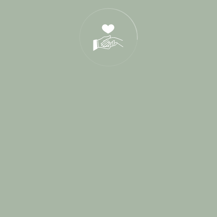
Blog
1
Cérémonie de parrainage
1
Cérémonies Laïques
114
Conseils Mariés
2
Destination Wedding
3
Interview
9
L'Amour sous toutes ses formes
5
Lieux de Réception
49
Paroles de mariés
16
Presse
3