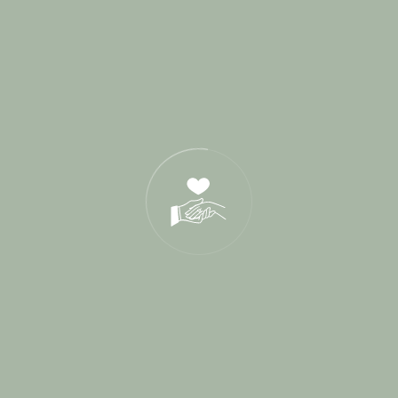
Recherche
Categories
Blog
1
Cérémonie de parrainage
1
Cérémonies Laïques
114