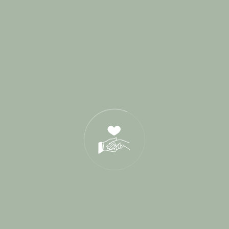
mai 2016
Categories
Blog
Cérémonie de parrainage
Cérémonies Laïques
Conseils Mariés
Destination Wedding
Interview
L'Amour sous toutes ses formes
Lieux de Réception
Paroles de mariés
Presse
Rituels de cérémonie