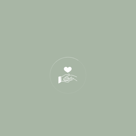
Wedding Planner
27
Derniers Posts
17 Juin 2026
21 Oct 2025
05 Déc 2024
Tags