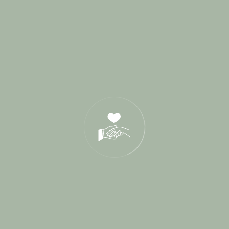
Wedding Planner
27
Derniers Posts
17 Juin 2026
21 Oct 2025
05 Déc 2024
Tags