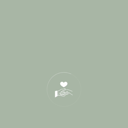
Blog
1
Cérémonie de parrainage
1
Cérémonies Laïques
114
Conseils Mariés
2
Destination Wedding
3
Interview
9
L'Amour sous toutes ses formes
5
Lieux de Réception
49
Paroles de mariés
16
Presse
3