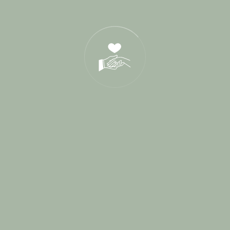
21 Oct 2025
05 Déc 2024
Tags
a deux mains tenant
aumer traiteur
blog
chapelle saint bacchi
chateau val joanis
Chic Romantique
château de provence
château la beaumetane
créa receptions
cérémonie
cérémonie d'engagement